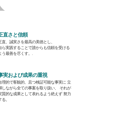
正直さと信頼
正直、誠実さを最高の美徳とし、
自ら実践することで誰からも信頼を受ける
よう最善を尽くす。.
事実および成果の重視
合理的で客観的、且つ検証可能な事実に 立
脚しながら全ての事案を取り扱い、 それが
実質的な成果として表れるよう絶えず 努力
する。