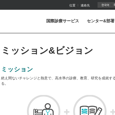
주메뉴바로가기
본문바로가기
位置
連絡先
国際診療サービス
センター&部署
ミッション&ビジョン
ミッション
絶え間ないチャレンジと熱意で、高水準の診療、教育、研究を成就す
る。