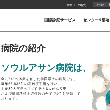
주메뉴바로가기
본문바로가기
位置
連絡先
国際診療サービス
センター&部署
病院の紹介
ソウルアサン病院は、
全2,715の病床を有した韓国最大の病院です。
毎年66,838件の高難度手術を行い、
主要30大疾患の手術件数と6大がん疾患、
および臓器移植手術件数の全てで1位を記録して
おります。