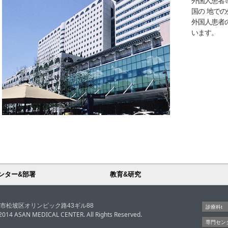
外国人患者
国の 地で
外国人患者
います。
ンター&部署
教育&研究
市松坡区オリンピック路43ギル88
 2014 ASAN MEDICAL CENTER. All Rights Reserved.